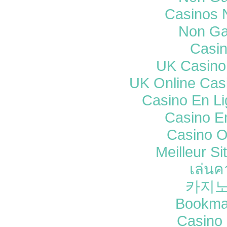
Casinos 
Non Ga
Casi
UK Casino
UK Online Cas
Casino En Li
Casino E
Casino O
Meilleur Si
เล่นค
카지노
Bookma
Casino 