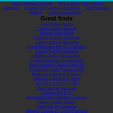
Non Gamstop Casinos
Best Casino Sites Not On
Gamstop
Casinos Sin Licencia Española
Non Gamstop
Betting
Casino Non AAMS
Great finds
Casino Non Aams
Casino Online Migliori
Migliori Slot Online
Casinos Not On Gamstop
Casino Not On Gamstop
Gambling Sites Not On Gamstop
Casino Not On Gamstop
Migliori Casino Non Aams
Casino Sites Not On Gamstop
Non Gamstop Casino Sites UK
Casino En Ligne France Légal
Best Non Gamstop Casinos
Meilleur Casino En Ligne
オンラインカジノ 一覧
Slots Not On Gamstop
Casinos Sin KYC
Reputable Non Gamstop Casinos
Casino Online Italiani
Sites Not On Gamstop
Meilleur Casino En Ligne Francais